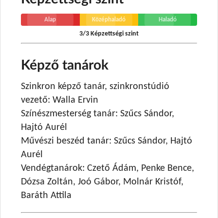
Alap
Középhaladó
Haladó
3/3 Képzettségi szint
Képző tanárok
Szinkron képző tanár, szinkronstúdió
vezető: Walla Ervin
Színészmesterség tanár: Szűcs Sándor,
Hajtó Aurél
Művészi beszéd tanár: Szűcs Sándor, Hajtó
Aurél
Vendégtanárok: Czető Ádám, Penke Bence,
Dózsa Zoltán, Joó Gábor, Molnár Kristóf,
Baráth Attila