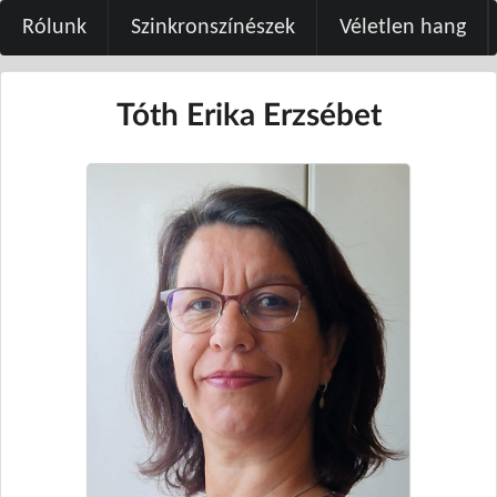
Rólunk
Szinkronszínészek
Véletlen hang
Tóth Erika Erzsébet