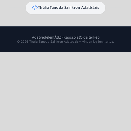
Thália Tanoda Szinkron Adatbázis
Adatvédelem
ÁSZF
Kapcsolat
Oldaltérkép
© 2026 Thália Tanoda Szinkron Adatbázis – Minden jog fenntartva.