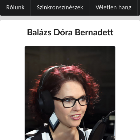
Rólunk
Szinkronszínészek
Véletlen hang
Balázs Dóra Bernadett