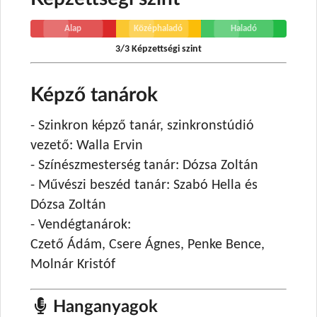
Alap
Középhaladó
Haladó
3/3 Képzettségi szint
Képző tanárok
- Szinkron képző tanár, szinkronstúdió
vezető: Walla Ervin
- Színészmesterség tanár: Dózsa Zoltán
- Művészi beszéd tanár: Szabó Hella és
Dózsa Zoltán
- Vendégtanárok:
Czető Ádám, Csere Ágnes, Penke Bence,
Molnár Kristóf
Hanganyagok