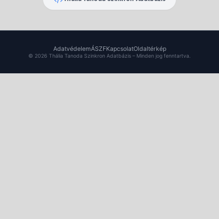
Adatvédelem
ÁSZF
Kapcsolat
Oldaltérkép
© 2026 Thália Tanoda Szinkron Adatbázis – Minden jog fenntartva.