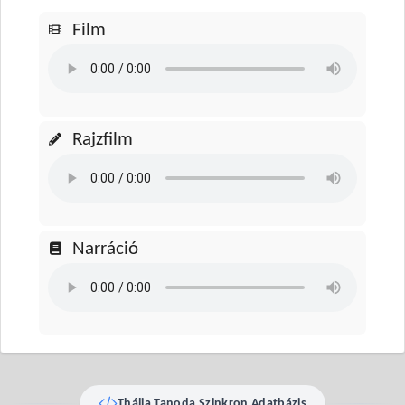
Film
Rajzfilm
Narráció
Thália Tanoda Szinkron Adatbázis