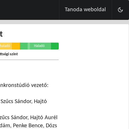
Tanoda weboldal
t
haladó
Haladó
tségi szint
zinkronstúdió vezető:
 Szűcs Sándor, Hajtó
zűcs Sándor, Hajtó Aurél
dám, Penke Bence, Dózs