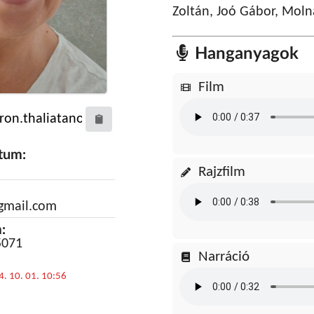
Zoltán, Joó Gábor, Molná
Hanganyagok
Film
átum:
Rajzfilm
gmail.com
:
5071
Narráció
4. 10. 01. 10:56