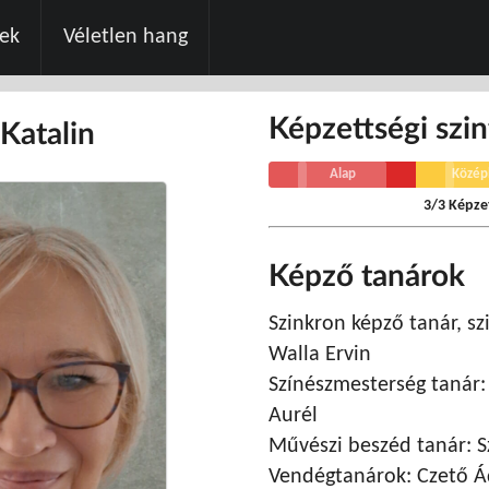
zek
Véletlen hang
Képzettségi szin
Katalin
Alap
Közép
3/3 Képzet
Képző tanárok
Szinkron képző tanár, s
Walla Ervin
Színészmesterség tanár:
Aurél
Művészi beszéd tanár: S
Vendégtanárok: Czető Á