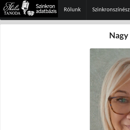
Rólunk
Szinkronszínés
Nagy 