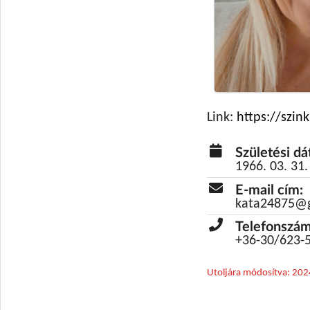
Link:
Születési d
1966. 03. 31.
E-mail cím:
kata24875@
Telefonszám
+36-30/623-
Utoljára módosítva: 202